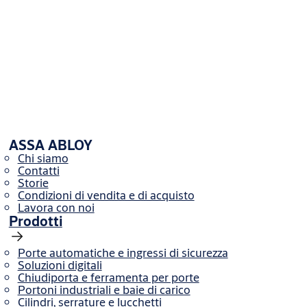
Spessore
3 mm
Universale
Direzione di apertura secondo la norma DIN
(DIN
107
sinistro/destro)
Download
Disegni tecnici
ASSA ABLOY
-------60Bxx-01.eps
(PS, 288 KB)
Chi siamo
Contatti
Storie
Condizioni di vendita e di acquisto
Lavora con noi
Prodotti
Porte automatiche e ingressi di sicurezza
Soluzioni digitali
Chiudiporta e ferramenta per porte
Portoni industriali e baie di carico
Cilindri, serrature e lucchetti