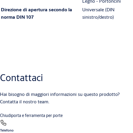
Legno - Portoncini
Direzione di apertura secondo la
Universale (DIN
norma DIN 107
sinistro/destro)
Download
Disegni tecnici
Frontale163_DisegnoTecnico
(DXF, 261 KB)
Contattaci
Frontale163_DisegnoTecnico
(PDF, 105 KB)
Hai bisogno di maggiori informazioni su questo prodotto?
Contatta il nostro team.
Chiudiporta e ferramenta per porte
Telefono