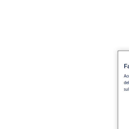
F
Acc
del
sul