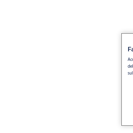
F
Acc
del
sul