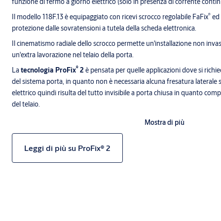
funzione di fermo a giorno elettrico (solo in presenza di corrente contin
®
Il modello 118F.13 è equipaggiato con ricevi scrocco regolabile FaFix
ed 
protezione dalle sovratensioni a tutela della scheda elettronica.
Il cinematismo radiale dello scrocco permette un'installazione non invas
un'extra lavorazione nel telaio della porta.
®
La
tecnologia ProFix
2
è pensata per quelle applicazioni dove si rich
del sistema porta, in quanto non è necessaria alcuna fresatura laterale su
elettrico quindi risulta del tutto invisibile a porta chiusa in quanto com
del telaio.
Mostra di più
Leggi di più su ProFix® 2