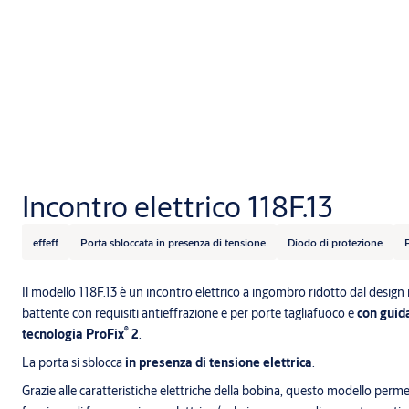
Incontro elettrico 118F.13
effeff
Porta sbloccata in presenza di tensione
Diodo di protezione
Il modello 118F.13 è un incontro elettrico a ingombro ridotto dal design
battente con requisiti antieffrazione e per porte tagliafuoco e
con guid
®
tecnologia ProFix
2
.
La porta si sblocca
in presenza di tensione elettrica
.
Grazie alle caratteristiche elettriche della bobina, questo modello permet