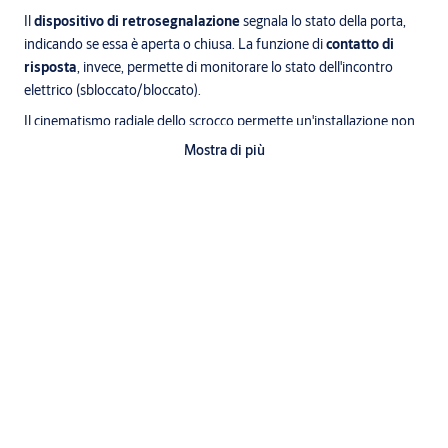
Il
dispositivo di retrosegnalazione
segnala lo stato della porta,
indicando se essa è aperta o chiusa. La funzione di
contatto di
risposta
, invece, permette di monitorare lo stato dell'incontro
elettrico (sbloccato/bloccato).
Il cinematismo radiale dello scrocco permette un'installazione non
invasiva, evitando di dover realizzare un'extra lavorazione nel telaio
Mostra di più
della porta.