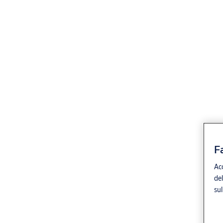
F
Acc
del
sul