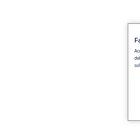
F
Acc
del
sul