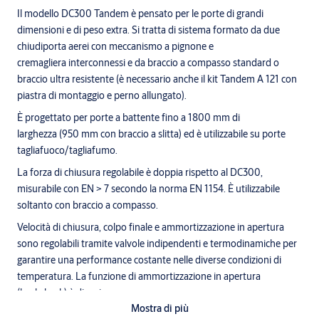
Il modello DC300 Tandem è pensato per le porte di grandi
dimensioni e di peso extra. Si tratta di sistema formato da due
chiudiporta aerei con meccanismo a pignone e
cremagliera interconnessi e da braccio a compasso standard o
braccio ultra resistente (è necessario anche il kit Tandem A 121 con
piastra di montaggio e perno allungato).
È progettato per porte a battente fino a 1800 mm di
larghezza (950 mm con braccio a slitta) ed è utilizzabile su porte
tagliafuoco/tagliafumo.
La forza di chiusura regolabile è doppia rispetto al DC300,
misurabile con EN > 7 secondo la norma EN 1154. È utilizzabile
soltanto con braccio a compasso.
Velocità di chiusura, colpo finale e ammortizzazione in apertura
sono regolabili tramite valvole indipendenti e termodinamiche per
garantire una performance costante nelle diverse condizioni di
temperatura. La funzione di ammortizzazione in apertura
(backcheck) è di serie.
Mostra di più
Finiture:
Argento EV1