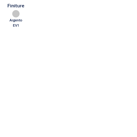
Finiture
Argento
EV1
Caratteristiche tecniche
Forza di chiusura
Regolabile | EN >7 (2 x DC 300)
Larghezza anta
Fino a 1800 mm
Adatto per porte
tagliafuoco e
Sì
tagliafumo
Direzione apertura
Porte destre/sinistre
anta