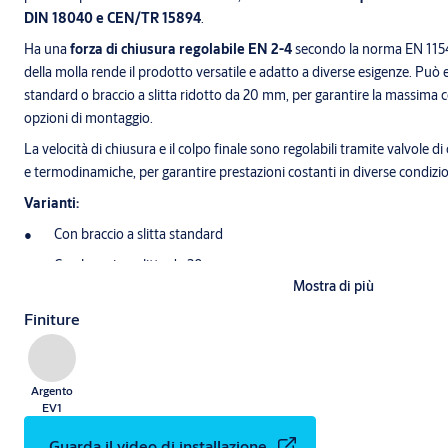
DIN 18040 e CEN/TR 15894
.
Ha una
forza di chiusura regolabile EN 2-4
secondo la norma EN 1154.
della molla rende il prodotto versatile e adatto a diverse esigenze. Può e
standard o braccio a slitta ridotto da 20 mm, per garantire la massima c
opzioni di montaggio.
La velocità di chiusura e il colpo finale sono regolabili tramite valvole d
e termodinamiche, per garantire prestazioni costanti in diverse condizi
Varianti:
Con braccio a slitta standard
Con braccio a slitta da 20 mm
Mostra di più
Finiture:
Argento EV1
Finiture
Argento
EV1
Guarda il video di installazione