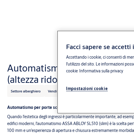
Facci sapere se accetti 
Accettando i cookie, ci consenti di mem
l'utilizzo del sito. Le informazioni pos
Automatismo ASSA ABLOY SL
cookie
Informativa sulla privacy
(altezza ridotta)
Impostazioni cookie
Settore alberghiero
Vendita al dettaglio
ASSA ABLOY
Automatismo per porte scorrevoli automatiche sottile per un desi
Quando l'estetica degli ingressi è particolarmente importante, ad esempio
edifici moderni, l'automatismo ASSA ABLOY SL510 (slim) è la scelta perfe
100 mm e un'esperienza di apertura e chiusura estremamente morbida g