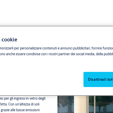
i cookie
orizzarli per personalizzare contenuti e annunci pubblicitari, fornire funzion
sono anche essere condivise con i nostri partner dei social media, della pubblic
510
Disattivali tut
gn elegante.
 per gli ingressi in vetro degli
tta. Con un'altezza di soli
razie alle basse emissioni