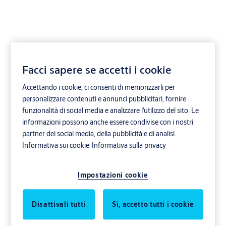
Facci sapere se accetti i cookie
Porta girevole di
Accettando i cookie, ci consenti di memorizzarli per
sicurezza ASSA ABLOY
personalizzare contenuti e annunci pubblicitari, fornire
funzionalità di social media e analizzare l'utilizzo del sito. Le
RD3A/RD4A
informazioni possono anche essere condivise con i nostri
partner dei social media, della pubblicità e di analisi.
Trasporti
Settore finanziario e bancario
Informativa sui cookie
Informativa sulla privacy
Settore governativo e militare
Uffici e aziende
Impostazioni cookie
ASSA ABLOY
Disattivali tutti
Sì, accetto tutti i cookie