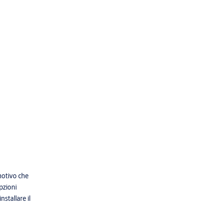
motivo che
pzioni
stallare il