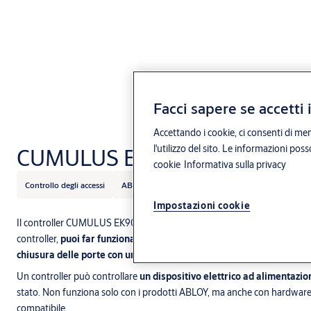
Facci sapere se accetti 
Accettando i cookie, ci consenti di mem
l'utilizzo del sito. Le informazioni pos
CUMULUS EK900 Controller
cookie
Informativa sulla privacy
Controllo degli accessi
ABLOY
ABLOY CUMULUS
Impostazioni cookie
Il controller CUMULUS EK900 è la soluzione ideale se desideri abilitare l
controller,
puoi far funzionare qualsiasi serratura elettrica o altro d
chiusura delle porte con un'app mobile
.
Un controller può controllare
un dispositivo elettrico ad alimentazi
stato. Non funziona solo con i prodotti ABLOY, ma anche con hardware 
compatibile.