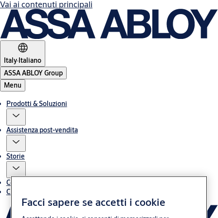
Vai ai contenuti principali
Italy
·
Italiano
ASSA ABLOY Group
Menu
Prodotti & Soluzioni
Assistenza post-vendita
Storie
Contatti
Chi siamo
Facci sapere se accetti i cookie