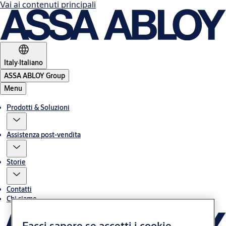
Vai ai contenuti principali
Italy
·
Italiano
ASSA ABLOY Group
Menu
Prodotti & Soluzioni
Assistenza post-vendita
Storie
Contatti
Chi siamo
Facci sapere se accetti i cookie