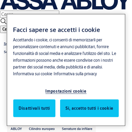
Facci sapere se accetti i cookie
Cerca
Accettando i cookie, ci consenti di memorizzarli per
Serrature
personalizzare contenuti e annunci pubblicitari, fornire
Serrature elettromeccaniche di sicurezza
funzionalità di social media e analizzare l'utilizzo del sito. Le
informazioni possono anche essere condivise con i nostri
partner dei social media, della pubblicità e di analisi.
Informativa sui cookie
Informativa sulla privacy
Impostazioni cookie
MP418 - Serrature
Disattivali tutti
Sì, accetto tutti i cookie
motorizzate multipunto
ABLOY
Cilindro europeo
Serrature da infilare