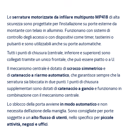
Le
serrature motorizzate da infilare multipunto MP418
di alta
sicurezza sono progettate per l'installazione su porte esterne da
montante con telaio in alluminio. Funzionano con sistemi di
controllo degli accessi o con dispositivi come timer, tastierini o
pulsanti e sono utilizzabili anche su porte automatiche.
Tutti i punti di chiusura (centrale, inferiore e superiore) sono
collegati tramite un unico frontale, che può essere piatto o a U.
Il meccanismo centrale è dotato di
scrocco simmetrico
e
di
catenaccio a riarmo automatico
, che garantisce sempre che la
serratura sia bloccata in due punti. I punti di chiusura
supplementari sono dotati di
catenaccio a gancio
e funzionano in
combinazione con il meccanismo centrale.
Lo sblocco della porta avviene
in modo automatico
e non
necessita dell'azione della maniglia. Sono consigliate per porte
soggette a un
alto flusso di utenti
, nello specifico per
piccole
attività, negozi e uffici
.