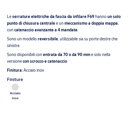
Le
serrature elettriche da fascia da infilare F69
hanno
un solo
punto di chiusura centrale
e un
meccanismo a doppia mappa
,
con
catenaccio avanzante a 4 mandate
.
Sono un modello
reversibile
, utilizzabile sia su porte destre che
sinistre.
Sono disponibili con
entrata da 70 o da 90 mm
e solo nella
versione
con scrocco e catenaccio
.
Finitura:
Acciaio inox
Finiture
Acciaio
inox