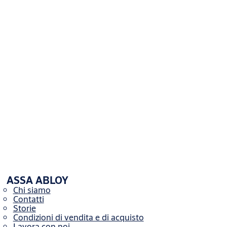
Larghezza
25 mm | 28 mm
frontale
Quadro
8 mm
maniglia
Alimentazione
12V AC, 15W
Coprifrontale
Incluso | In acciaio inox
Finitura
Acciaio inox
N. chiavi
3
incluse
Download
Disegni tecnici
ASSA ABLOY
F6971_DisegnoTecnico.pdf
(PDF, 112 KB)
Chi siamo
Contatti
Storie
Condizioni di vendita e di acquisto
Lavora con noi