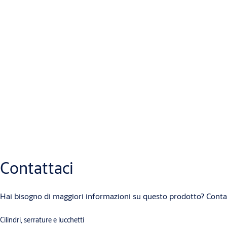
Corpo:
Acciaio
Materiali
Barra di connessione:
Acciaio
Test di funzionamento
Testato fino a 500.000 cicli
Lunghezza del cilindro
Minimo: 30|10 mm | Massimo: 100|1
Finiture
Cromo lucido | Cromo satinato
Peso
170 g (lunghezza 30|10 mm)
Download
Brochure
ABLOY-PROTEC²_Brochure_ITA.pdf
(PDF, 1 MB)
Schede tecniche
Contattaci
ABLOY-PROTEC²_Cilindri-Europei_SchedaTecnica_ITA.pdf
(PDF, 629 
Hai bisogno di maggiori informazioni su questo prodotto? Contat
Cilindri, serrature e lucchetti