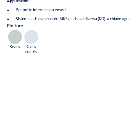
Applicazioni:
Per porte interne e ascensori
Sistema a chiave master (MKS); a chave diversa (KD); a chiave ugua
Finiture
Cromo
Cromo
satinato