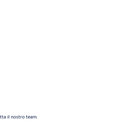
0 mm | Incrementi: 10mm
KB)
ta il nostro team.