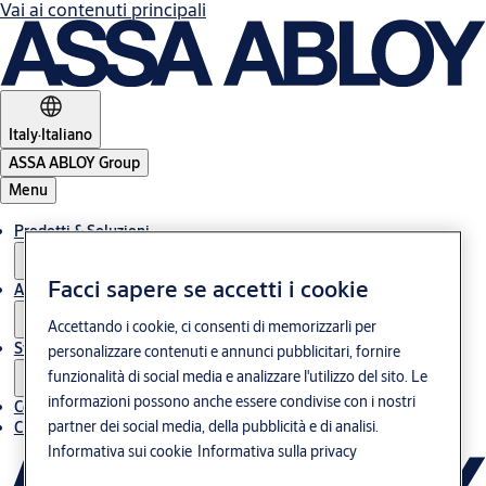
Vai ai contenuti principali
Italy
·
Italiano
ASSA ABLOY Group
Menu
Prodotti & Soluzioni
Facci sapere se accetti i cookie
Assistenza post-vendita
Accettando i cookie, ci consenti di memorizzarli per
Storie
personalizzare contenuti e annunci pubblicitari, fornire
funzionalità di social media e analizzare l'utilizzo del sito. Le
informazioni possono anche essere condivise con i nostri
Contatti
partner dei social media, della pubblicità e di analisi.
Chi siamo
Informativa sui cookie
Informativa sulla privacy