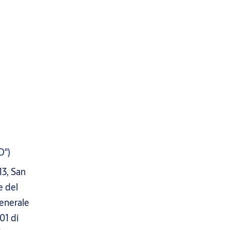
D")
13, San
e del
Generale
01 di