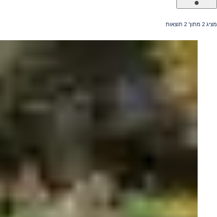
מציג ⁦2⁩ מתוך ⁦2⁩ תוצאות