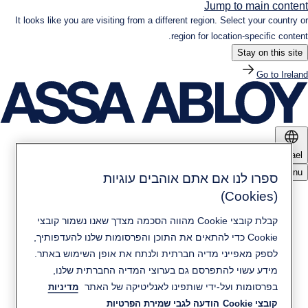
Jump to main content
It looks like you are visiting from a different region. Select your country or
region for location-specific content.
Stay on this site
Go to Ireland
Israel
Menu
ספרו לנו אם אתם אוהבים עוגיות
(Cookies)
מוצרים ופתרונות
קבלת קובצי Cookie מהווה הסכמה מצדך שאנו נשמור קובצי
חדשות ומדיה
Cookie כדי להתאים את התוכן והפרסומות שלנו להעדפותיך,
קיימות
לספק מאפייני מדיה חברתית ולנתח את אופן השימוש באתר.
מידע עשוי להתפרסם גם בערוצי המדיה החברתית שלנו,
יצירת קשר
בפרסומות ועל-ידי שותפינו לאנליטיקה של האתר
מדיניות
אודות ASSA ABLOY
קובצי Cookie
הודעה לגבי שמירת הפרטיות