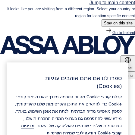
Jump to main content
It looks like you are visiting from a different region. Select your country or
region for location-specific content.
Stay on this site
Go to Ireland
Israel
Menu
ספרו לנו אם אתם אוהבים עוגיות
(Cookies)
מוצרים ופתרונות
קבלת קובצי Cookie מהווה הסכמה מצדך שאנו נשמור קובצי
חדשות ומדיה
Cookie כדי להתאים את התוכן והפרסומות שלנו להעדפותיך,
קיימות
לספק מאפייני מדיה חברתית ולנתח את אופן השימוש באתר.
מידע עשוי להתפרסם גם בערוצי המדיה החברתית שלנו,
יצירת קשר
בפרסומות ועל-ידי שותפינו לאנליטיקה של האתר
מדיניות
אודות ASSA ABLOY
קובצי Cookie
הודעה לגבי שמירת הפרטיות