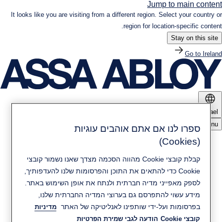
Jump to main content
It looks like you are visiting from a different region. Select your country or
region for location-specific content.
Stay on this site
Go to Ireland
Israel
Menu
ספרו לנו אם אתם אוהבים עוגיות
(Cookies)
מוצרים ופתרונות
קבלת קובצי Cookie מהווה הסכמה מצדך שאנו נשמור קובצי
חדשות ומדיה
Cookie כדי להתאים את התוכן והפרסומות שלנו להעדפותיך,
קיימות
לספק מאפייני מדיה חברתית ולנתח את אופן השימוש באתר.
מידע עשוי להתפרסם גם בערוצי המדיה החברתית שלנו,
יצירת קשר
בפרסומות ועל-ידי שותפינו לאנליטיקה של האתר
מדיניות
אודות ASSA ABLOY
קובצי Cookie
הודעה לגבי שמירת הפרטיות