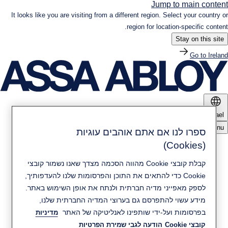
Jump to main content
It looks like you are visiting from a different region. Select your country or
region for location-specific content.
Stay on this site
Go to Ireland
Israel
Menu
ספרו לנו אם אתם אוהבים עוגיות
(Cookies)
מוצרים ופתרונות
קבלת קובצי Cookie מהווה הסכמה מצדך שאנו נשמור קובצי
חדשות ומדיה
Cookie כדי להתאים את התוכן והפרסומות שלנו להעדפותיך,
קיימות
לספק מאפייני מדיה חברתית ולנתח את אופן השימוש באתר.
מידע עשוי להתפרסם גם בערוצי המדיה החברתית שלנו,
יצירת קשר
בפרסומות ועל-ידי שותפינו לאנליטיקה של האתר
מדיניות
אודות ASSA ABLOY
קובצי Cookie
הודעה לגבי שמירת הפרטיות