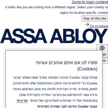
Jump to main content
It looks like you are visiting from a different region. Select your country or
region for location-specific content.
Stay on this site
Go to Ireland
Israel
Menu
ספרו לנו אם אתם אוהבים עוגיות
(Cookies)
מוצרים ופתרונות
קבלת קובצי Cookie מהווה הסכמה מצדך שאנו נשמור קובצי
חדשות ומדיה
Cookie כדי להתאים את התוכן והפרסומות שלנו להעדפותיך,
קיימות
לספק מאפייני מדיה חברתית ולנתח את אופן השימוש באתר.
מידע עשוי להתפרסם גם בערוצי המדיה החברתית שלנו,
יצירת קשר
בפרסומות ועל-ידי שותפינו לאנליטיקה של האתר
מדיניות
אודות ASSA ABLOY
קובצי Cookie
הודעה לגבי שמירת הפרטיות