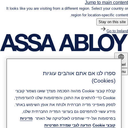
Jump to main content
It looks like you are visiting from a different region. Select your country or
region for location-specific content.
Stay on this site
Go to Ireland
Israel
Menu
ספרו לנו אם אתם אוהבים עוגיות
(Cookies)
מוצרים ופתרונות
קבלת קובצי Cookie מהווה הסכמה מצדך שאנו נשמור קובצי
Cookie כדי להתאים את התוכן והפרסומות שלנו להעדפותיך,
חדשות ומדיה
קיימות
לספק מאפייני מדיה חברתית ולנתח את אופן השימוש באתר.
מידע עשוי להתפרסם גם בערוצי המדיה החברתית שלנו,
בפרסומות ועל-ידי שותפינו לאנליטיקה של האתר
מדיניות
יצירת קשר
אודות ASSA ABLOY
קובצי Cookie
הודעה לגבי שמירת הפרטיות