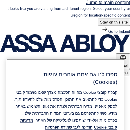
Jump to main content
It looks like you are visiting from a different region. Select your country or
region for location-specific content.
Stay on this site
Go to Ireland
Israel
Menu
ספרו לנו אם אתם אוהבים עוגיות
(Cookies)
מוצרים ופתרונות
קבלת קובצי Cookie מהווה הסכמה מצדך שאנו נשמור קובצי
Cookie כדי להתאים את התוכן והפרסומות שלנו להעדפותיך,
חדשות ומדיה
קיימות
לספק מאפייני מדיה חברתית ולנתח את אופן השימוש באתר.
מידע עשוי להתפרסם גם בערוצי המדיה החברתית שלנו,
בפרסומות ועל-ידי שותפינו לאנליטיקה של האתר
מדיניות
יצירת קשר
אודות ASSA ABLOY
קובצי Cookie
הודעה לגבי שמירת הפרטיות