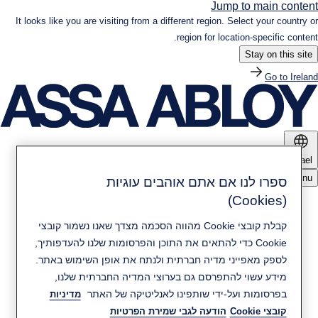
Jump to main content
It looks like you are visiting from a different region. Select your country or
region for location-specific content.
Stay on this site
Go to Ireland
Israel
Menu
ספרו לנו אם אתם אוהבים עוגיות
(Cookies)
מוצרים ופתרונות
קבלת קובצי Cookie מהווה הסכמה מצדך שאנו נשמור קובצי
Cookie כדי להתאים את התוכן והפרסומות שלנו להעדפותיך,
חדשות ומדיה
קיימות
לספק מאפייני מדיה חברתית ולנתח את אופן השימוש באתר.
מידע עשוי להתפרסם גם בערוצי המדיה החברתית שלנו,
בפרסומות ועל-ידי שותפינו לאנליטיקה של האתר
מדיניות
יצירת קשר
אודות ASSA ABLOY
קובצי Cookie
הודעה לגבי שמירת הפרטיות