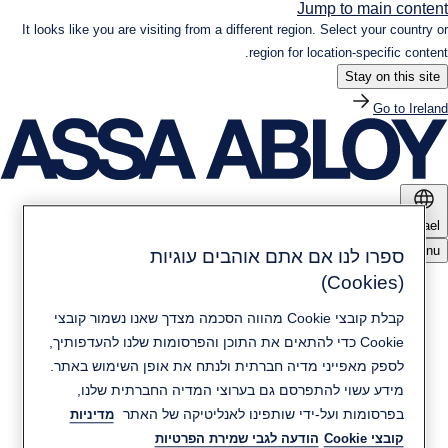
Jump to main content
It looks like you are visiting from a different region. Select your country or
region for location-specific content.
Stay on this site
Go to Ireland
Israel
Menu
ספרו לנו אם אתם אוהבים עוגיות
(Cookies)
מוצרים ופתרונות
קבלת קובצי Cookie מהווה הסכמה מצדך שאנו נשמור קובצי
Cookie כדי להתאים את התוכן והפרסומות שלנו להעדפותיך,
חדשות ומדיה
קיימות
לספק מאפייני מדיה חברתית ולנתח את אופן השימוש באתר.
מידע עשוי להתפרסם גם בערוצי המדיה החברתית שלנו,
בפרסומות ועל-ידי שותפינו לאנליטיקה של האתר
מדיניות
יצירת קשר
אודות ASSA ABLOY
קובצי Cookie
הודעה לגבי שמירת הפרטיות