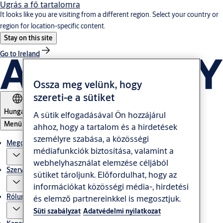
Ugrás a fő tartalomra
It looks like you are visiting from a different region. Select your country or
region for location-specific content.
Stay on this site
Go to Ireland
Ossza meg velünk, hogy
szereti-e a sütiket
Hungary
A sütik elfogadásával Ön hozzájárul
Menü
ahhoz, hogy a tartalom és a hirdetések
személyre szabása, a közösségi
Megoldás
médiafunkciók biztosítása, valamint a
webhelyhasználat elemzése céljából
Szerviz
sütiket tároljunk. Előfordulhat, hogy az
információkat közösségi média-, hirdetési
Rólunk
és elemző partnereinkkel is megosztjuk.
Süti szabályzat
Adatvédelmi nyilatkozat