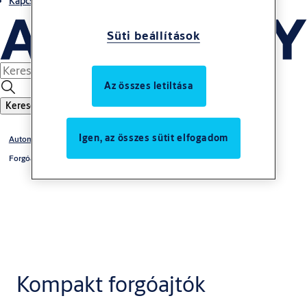
Kapcsolatok
Süti beállítások
Az összes letiltása
Keresés
Igen, az összes sütit elfogadom
Automata ajtók
Forgóajtók
Kompakt forgóajtók