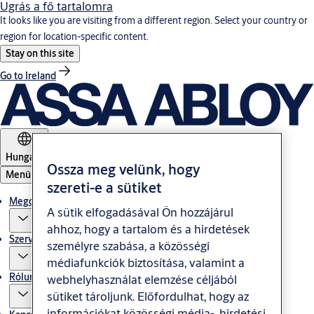
Ugrás a fő tartalomra
It looks like you are visiting from a different region. Select your country or
region for location-specific content.
Stay on this site
Go to Ireland
Hungary
Ossza meg velünk, hogy
Menü
szereti-e a sütiket
Megoldás
A sütik elfogadásával Ön hozzájárul
ahhoz, hogy a tartalom és a hirdetések
Szerviz
személyre szabása, a közösségi
médiafunkciók biztosítása, valamint a
Rólunk
webhelyhasználat elemzése céljából
sütiket tároljunk. Előfordulhat, hogy az
információkat közösségi média-, hirdetési