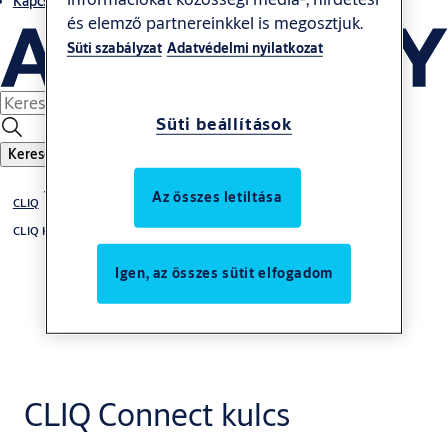
Kapcsolatok
és elemző partnereinkkel is megosztjuk.
Süti szabályzat
Adatvédelmi nyilatkozat
Süti beállítások
Keresés
Az összes letiltása
CLIQ
CLIQ Kulcsok
Igen, az összes sütit elfogadom
CLIQ Connect kulcs