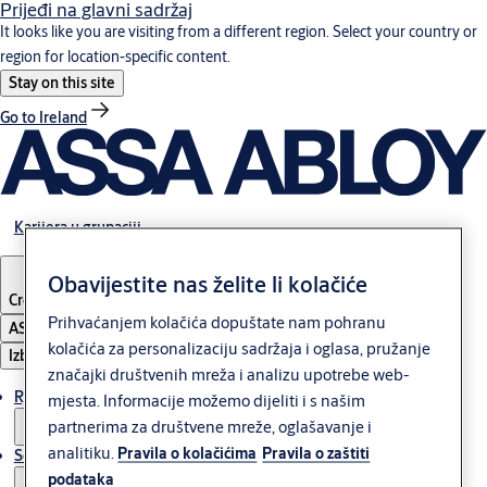
Prijeđi na glavni sadržaj
It looks like you are visiting from a different region. Select your country or
region for location-specific content.
Stay on this site
Go to Ireland
Karijera u grupaciji
Obavijestite nas želite li kolačiće
Croatia
·
Hrvatski
Prihvaćanjem kolačića dopuštate nam pohranu
ASSA ABLOY Group
kolačića za personalizaciju sadržaja i oglasa, pružanje
Izbornik
značajki društvenih mreža i analizu upotrebe web-
Rješenja
mjesta. Informacije možemo dijeliti i s našim
partnerima za društvene mreže, oglašavanje i
analitiku.
Pravila o kolačićima
Pravila o zaštiti
Servis
podataka