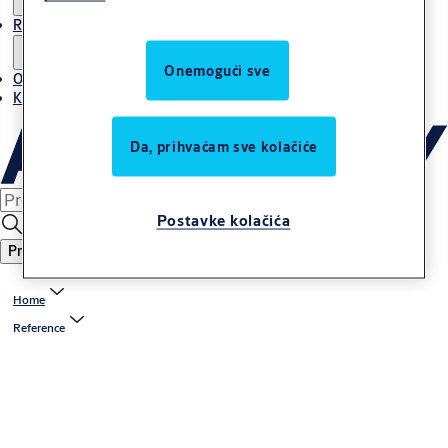
Reference
Onemogući sve
O ASSA ABLOY grupi u Adria regiji
Karijera
Da, prihvaćam sve kolačiće
Postavke kolačića
Pretraga
Home
Reference