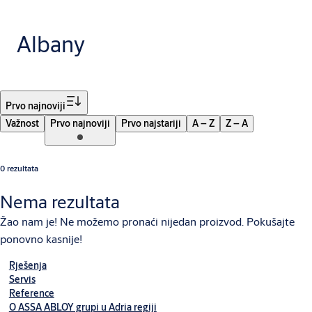
Albany
Filtar
Prvo najnoviji
Važnost
Prvo najnoviji
Prvo najstariji
A – Z
Z – A
0 rezultata
Nema rezultata
Žao nam je! Ne možemo pronaći nijedan proizvod. Pokušajte
ponovno kasnije!
Rješenja
Servis
Reference
O ASSA ABLOY grupi u Adria regiji