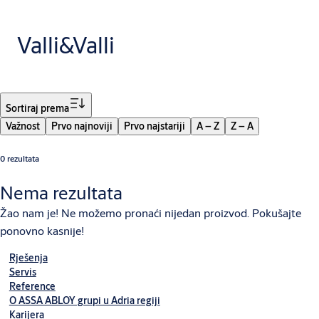
Valli&Valli
Filtar
Sortiraj prema
Važnost
Prvo najnoviji
Prvo najstariji
A – Z
Z – A
0 rezultata
Nema rezultata
Žao nam je! Ne možemo pronaći nijedan proizvod. Pokušajte
ponovno kasnije!
Rješenja
Servis
Reference
O ASSA ABLOY grupi u Adria regiji
Karijera