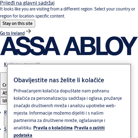
Prijeđi na glavni sadržaj
It looks like you are visiting from a different region. Select your country or
region for location-specific content.
Stay on this site
Go to Ireland
Karijera u grupaciji
Obavijestite nas želite li kolačiće
Croatia
·
Hrvatski
Prihvaćanjem kolačića dopuštate nam pohranu
ASSA ABLOY Group
kolačića za personalizaciju sadržaja i oglasa, pružanje
Izbornik
značajki društvenih mreža i analizu upotrebe web-
Rješenja
mjesta. Informacije možemo dijeliti i s našim
partnerima za društvene mreže, oglašavanje i
analitiku.
Pravila o kolačićima
Pravila o zaštiti
Servis
podataka