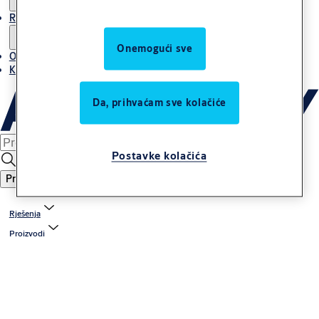
Reference
Onemogući sve
O ASSA ABLOY grupi u Adria regiji
Karijera
Da, prihvaćam sve kolačiće
Postavke kolačića
Pretraga
Rješenja
Proizvodi