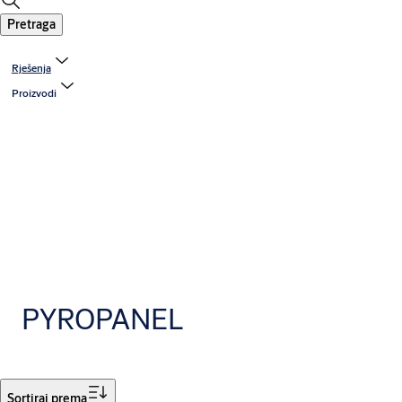
Pretraga
Rješenja
Proizvodi
PYROPANEL
Filtar
Sortiraj prema