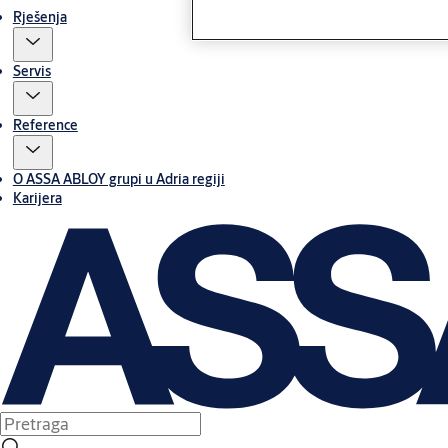
Rješenja
Servis
Reference
O ASSA ABLOY grupi u Adria regiji
Karijera