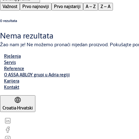
Važnost
Prvo najnoviji
Prvo najstariji
A – Z
Z – A
0 rezultata
Nema rezultata
Žao nam je! Ne možemo pronaći nijedan proizvod. Pokušajte po
Rješenja
Servis
Reference
O ASSA ABLOY grupi u Adria regiji
Karijera
Kontakt
Croatia
·
Hrvatski