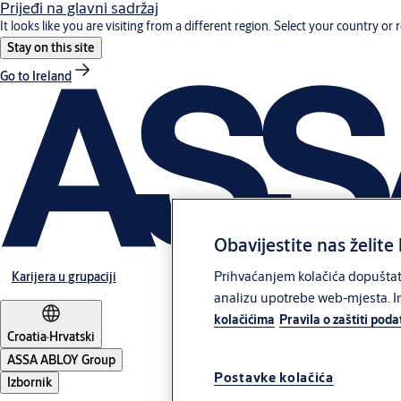
Prijeđi na glavni sadržaj
It looks like you are visiting from a different region. Select your country or 
Stay on this site
Go to Ireland
Obavijestite nas želite 
Prihvaćanjem kolačića dopuštate
Karijera u grupaciji
analizu upotrebe web-mjesta. In
kolačićima
Pravila o zaštiti pod
Croatia
·
Hrvatski
ASSA ABLOY Group
Postavke kolačića
Izbornik