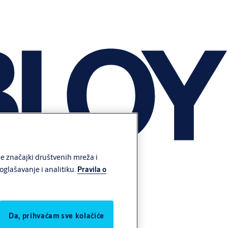
e značajki društvenih mreža i
glašavanje i analitiku.
Pravila o
Da, prihvaćam sve kolačiće