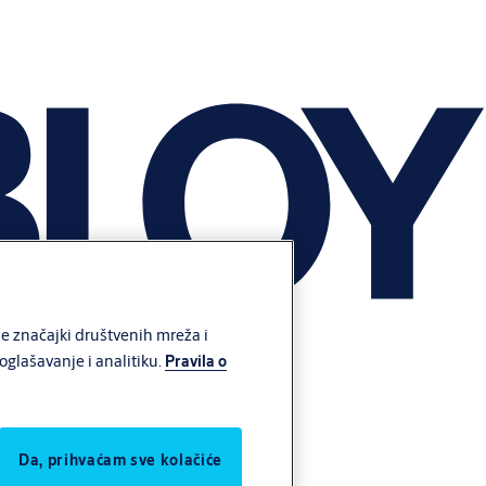
e značajki društvenih mreža i
glašavanje i analitiku.
Pravila o
Da, prihvaćam sve kolačiće