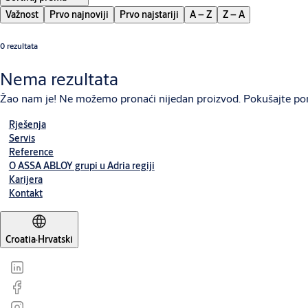
Važnost
Prvo najnoviji
Prvo najstariji
A – Z
Z – A
0 rezultata
Nema rezultata
Žao nam je! Ne možemo pronaći nijedan proizvod. Pokušajte po
Rješenja
Servis
Reference
O ASSA ABLOY grupi u Adria regiji
Karijera
Kontakt
Croatia
·
Hrvatski