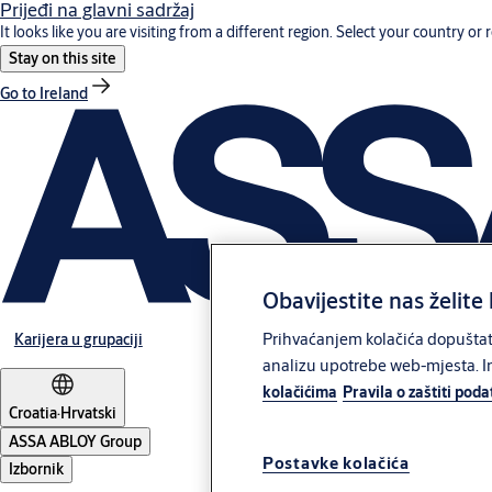
Prijeđi na glavni sadržaj
It looks like you are visiting from a different region. Select your country or 
Stay on this site
Go to Ireland
Obavijestite nas želite 
Prihvaćanjem kolačića dopuštate
Karijera u grupaciji
analizu upotrebe web-mjesta. In
kolačićima
Pravila o zaštiti pod
Croatia
·
Hrvatski
ASSA ABLOY Group
Postavke kolačića
Izbornik