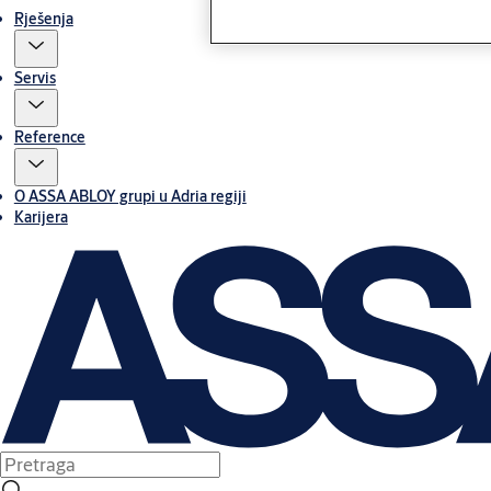
Rješenja
Servis
Reference
O ASSA ABLOY grupi u Adria regiji
Karijera