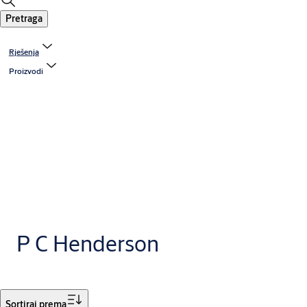
Pretraga
Rješenja
Proizvodi
P C Henderson
Filtar
Sortiraj prema