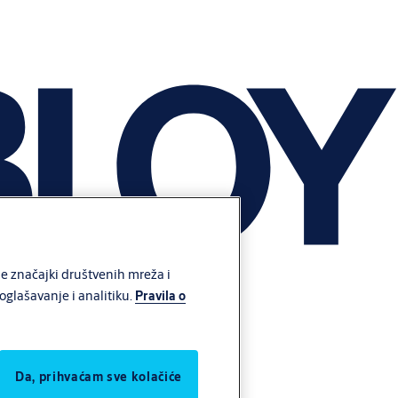
e značajki društvenih mreža i
glašavanje i analitiku.
Pravila o
Da, prihvaćam sve kolačiće