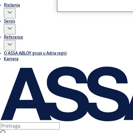
Rješenja
Servis
Reference
O ASSA ABLOY grupi u Adria regiji
Karijera