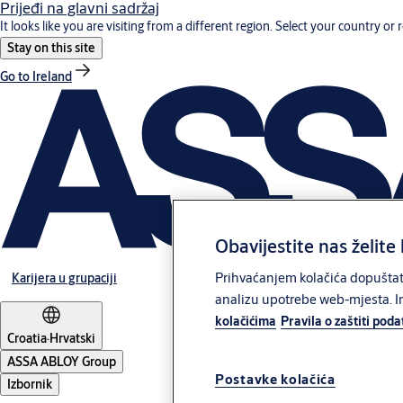
Prijeđi na glavni sadržaj
It looks like you are visiting from a different region. Select your country or 
Stay on this site
Go to Ireland
Obavijestite nas želite 
Prihvaćanjem kolačića dopuštate
Karijera u grupaciji
analizu upotrebe web-mjesta. In
kolačićima
Pravila o zaštiti pod
Croatia
·
Hrvatski
ASSA ABLOY Group
Postavke kolačića
Izbornik