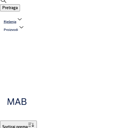
Pretraga
Rješenja
Proizvodi
MAB
Filtar
Sortiraj prema