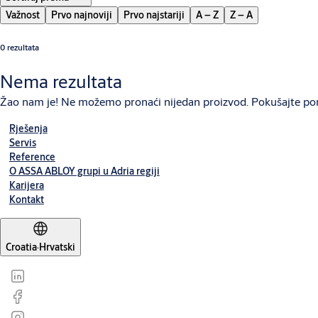
Važnost
Prvo najnoviji
Prvo najstariji
A – Z
Z – A
0 rezultata
Nema rezultata
Žao nam je! Ne možemo pronaći nijedan proizvod. Pokušajte po
Rješenja
Servis
Reference
O ASSA ABLOY grupi u Adria regiji
Karijera
Kontakt
Croatia
·
Hrvatski