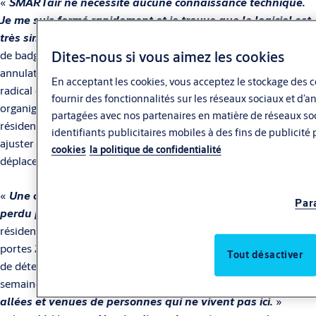
«
SMARTair ne nécessite aucune connaissance technique.
Je me suis formé rapidement et je trouve que le logiciel est
très simple à utiliser.
» commente M. Verger. En cas de perte
Dites-nous si vous aimez les cookies
de badge par un résident, le logiciel TS1000 permet une
annulation rapide et sans complication — un changement
En acceptant les cookies, vous acceptez le stockage des c
radical comparé aux clés, cylindres mécaniques et
fournir des fonctionnalités sur les réseaux sociaux et d’a
organigrammes de clés traditionnels. Le gestionnaire de la
partagées avec nos partenaires en matière de réseaux soci
résidence peut ainsi réagir immédiatement en cas d'incident et
identifiants publicitaires mobiles à des fins de publicité
ajuster les autorisations d'accès à tout moment, sans avoir à se
cookies
la politique de confidentialité
déplacer physiquement dans les locaux.
«
Une clé perdue peut toujours être utilisée. Un badge
Par
perdu peut être annulé facilement.
» ajoute M. Verger. À la
résidence Le Saint Côme, chaque étudiant peut ouvrir plusieurs
portes 24h/24 et 7j/7, tandis que les espaces communs — salle
Tout désactiver
de détente, laverie — restent accessibles de 6h30 à 23h30 en
semaine. «
Ce mode de gestion est idéal pour éviter les
allées et venues de personnes qui ne vivent pas ici.
»