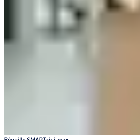
Béquille SMARTair i-max