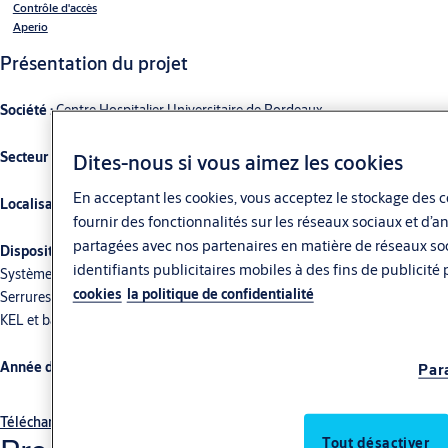
Contrôle d'accès
Aperio
Présentation du projet
Société :
Centre Hospitalier Universitaire de Bordeaux
Secteur :
Santé
Dites-nous si vous aimez les cookies
En acceptant les cookies, vous acceptez le stockage des c
Localisation :
Bordeaux,
France
fournir des fonctionnalités sur les réseaux sociaux et d’a
partagées avec nos partenaires en matière de réseaux soci
Dispositifs installés :
identifiants publicitaires mobiles à des fins de publicité
Système de contrôle d'accès Aperio E100 et H100
cookies
la politique de confidentialité
Serrures D460
KEL et barre antipanique
Année d‘installation :
2024
Par
Télécharger la référence client
Tout désactiver