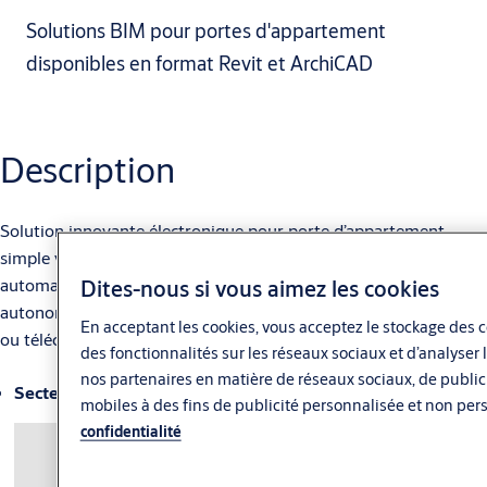
Solutions BIM pour portes d'appartement
disponibles en format Revit et ArchiCAD
Description
Solution innovante électronique pour porte d’appartement,
simple vantail, équipée d'une serrure multipoints déverrouillée
automatiquement à l'aide d'un cylindre motorisé connecté,
Dites-nous si vous aimez les cookies
autonome, commandé par smartphone, empreinte digitale, code
En acceptant les cookies, vous acceptez le stockage des c
ou télécommande, et d'une butée de porte.
des fonctionnalités sur les réseaux sociaux et d’analyser
nos partenaires en matière de réseaux sociaux, de publicit
Secteurs d’application principaux : Résidentiel
mobiles à des fins de publicité personnalisée et non pers
confidentialité