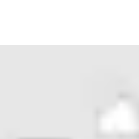
Il est plus simple que vous ne le pensez de rendre votre site prê
™
l’application
Openow
pour déverrouiller n’importe quel disposi
Les gestionnaires d’installation peuvent envoyer, révoquer et mett
le plan d’accès de l’utilisateur, consulter l’historique des accès e
badges, clés et autres moyens d’identification physiques. Tout 