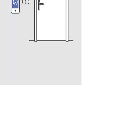
ccès : il arrive automatiquement dans l’application validée sur 