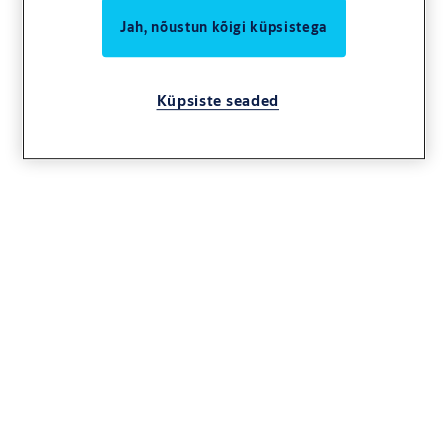
Jah, nõustun kõigi küpsistega
Küpsiste seaded