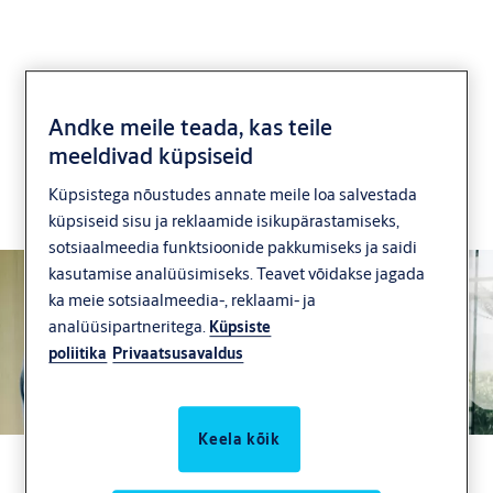
Andke meile teada, kas teile
Incedo™
meeldivad küpsiseid
Küpsistega nõustudes annate meile loa salvestada
Digitaalne ökosüsteem erinevate
küpsiseid sisu ja reklaamide isikupärastamiseks,
läbipääsupunktide turvamiseks ja haldamiseks
sotsiaalmeedia funktsioonide pakkumiseks ja saidi
kasutamise analüüsimiseks. Teavet võidakse jagada
ka meie sotsiaalmeedia-, reklaami- ja
analüüsipartneritega.
Küpsiste
poliitika
Privaatsusavaldus
Keela kõik