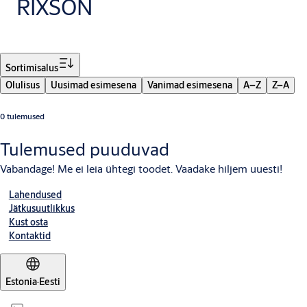
RIXSON
Filter
Sortimisalus
Olulisus
Uusimad esimesena
Vanimad esimesena
A–Z
Z–A
0 tulemused
Tulemused puuduvad
Vabandage! Me ei leia ühtegi toodet. Vaadake hiljem uuesti!
Lahendused
Jätkusuutlikkus
Kust osta
Kontaktid
Estonia
·
Eesti