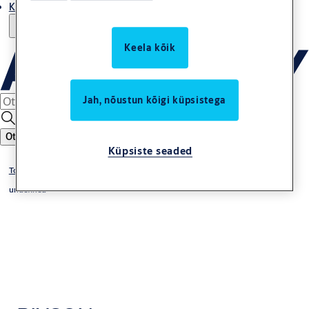
Kust osta
Keela kõik
Jah, nõustun kõigi küpsistega
Otsing
Küpsiste seaded
Tooted
undefined