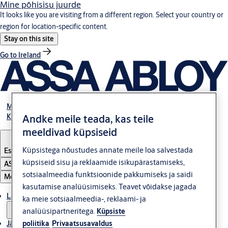
Mine põhisisu juurde
It looks like you are visiting from a different region. Select your country or
region for location-specific content.
Stay on this site
Go to Ireland
Meist
Kontakt
Andke meile teada, kas teile
meeldivad küpsiseid
Küpsistega nõustudes annate meile loa salvestada
Estonia
·
Eesti
küpsiseid sisu ja reklaamide isikupärastamiseks,
ASSA ABLOY Group
sotsiaalmeedia funktsioonide pakkumiseks ja saidi
Menüü
kasutamise analüüsimiseks. Teavet võidakse jagada
Lahendused
ka meie sotsiaalmeedia-, reklaami- ja
analüüsipartneritega.
Küpsiste
Jätkusuutlikkus
poliitika
Privaatsusavaldus