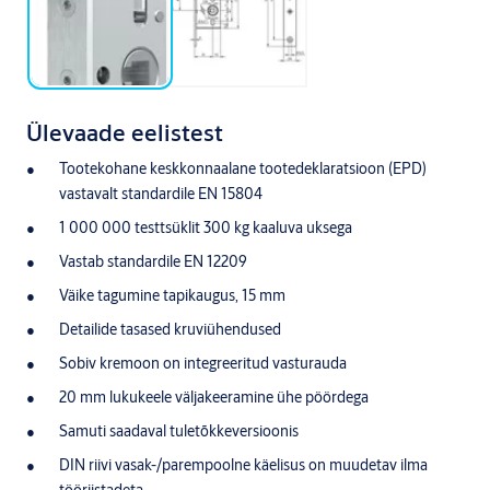
Ülevaade eelistest
Tootekohane keskkonnaalane tootedeklaratsioon (EPD)
vastavalt standardile EN 15804
1 000 000 testtsüklit 300 kg kaaluva uksega
Vastab standardile EN 12209
Väike tagumine tapikaugus, 15 mm
Detailide tasased kruviühendused
Sobiv kremoon on integreeritud vasturauda
20 mm lukukeele väljakeeramine ühe pöördega
Samuti saadaval tuletõkkeversioonis
DIN riivi vasak-/parempoolne käelisus on muudetav ilma
tööriistadeta