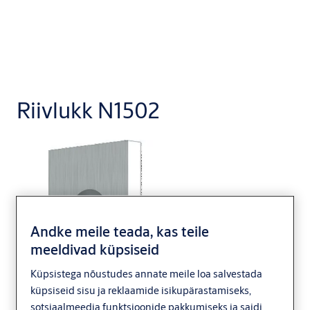
Riivlukk N1502
Andke meile teada, kas teile
meeldivad küpsiseid
Küpsistega nõustudes annate meile loa salvestada
küpsiseid sisu ja reklaamide isikupärastamiseks,
sotsiaalmeedia funktsioonide pakkumiseks ja saidi