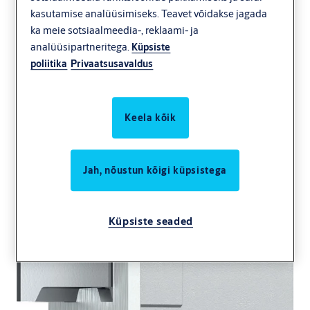
kasutamise analüüsimiseks. Teavet võidakse jagada
ka meie sotsiaalmeedia-, reklaami- ja
analüüsipartneritega.
Küpsiste
poliitika
Privaatsusavaldus
Keela kõik
Jah, nõustun kõigi küpsistega
Küpsiste seaded