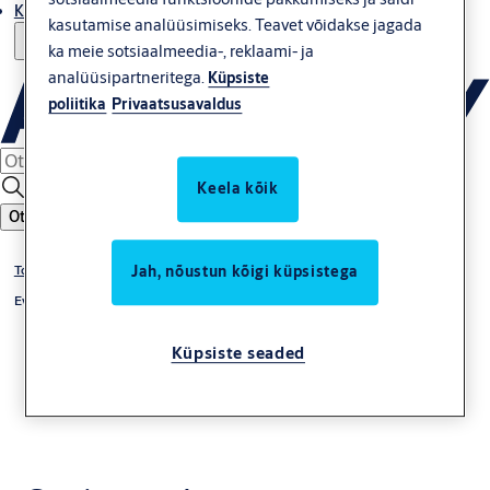
Kust osta
kasutamise analüüsimiseks. Teavet võidakse jagada
ka meie sotsiaalmeedia-, reklaami- ja
analüüsipartneritega.
Küpsiste
poliitika
Privaatsusavaldus
Keela kõik
Otsing
Jah, nõustun kõigi küpsistega
Tooted
Evakuatsiooniukse juhtterminalid
Küpsiste seaded