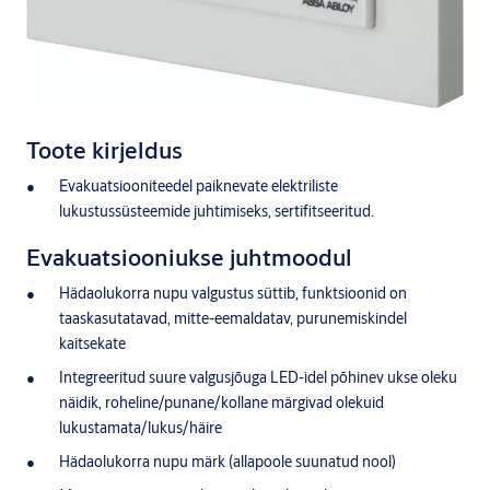
Toote kirjeldus
Evakuatsiooniteedel paiknevate elektriliste
lukustussüsteemide juhtimiseks, sertifitseeritud.
Evakuatsiooniukse juhtmoodul
Hädaolukorra nupu valgustus süttib, funktsioonid on
taaskasutatavad, mitte-eemaldatav, purunemiskindel
kaitsekate
Integreeritud suure valgusjõuga LED-idel põhinev ukse oleku
näidik, roheline/punane/kollane märgivad olekuid
lukustamata/lukus/häire
Hädaolukorra nupu märk (allapoole suunatud nool)