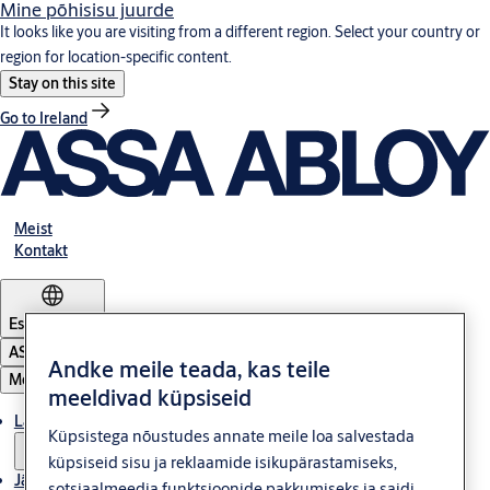
Mine põhisisu juurde
It looks like you are visiting from a different region. Select your country or
region for location-specific content.
Stay on this site
Go to Ireland
Meist
Kontakt
Estonia
·
Eesti
ASSA ABLOY Group
Andke meile teada, kas teile
Menüü
meeldivad küpsiseid
Lahendused
Küpsistega nõustudes annate meile loa salvestada
küpsiseid sisu ja reklaamide isikupärastamiseks,
Jätkusuutlikkus
sotsiaalmeedia funktsioonide pakkumiseks ja saidi