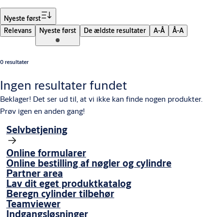
Sorter
Nyeste først
Relevans
Nyeste først
De ældste resultater
A-Å
Å-A
0 resultater
Ingen resultater fundet
Beklager! Det ser ud til, at vi ikke kan finde nogen produkter.
Prøv igen en anden gang!
Selvbetjening
Online formularer
Online bestilling af nøgler og cylindre
Partner area
Lav dit eget produktkatalog
Beregn cylinder tilbehør
Teamviewer
Indgangsløsninger