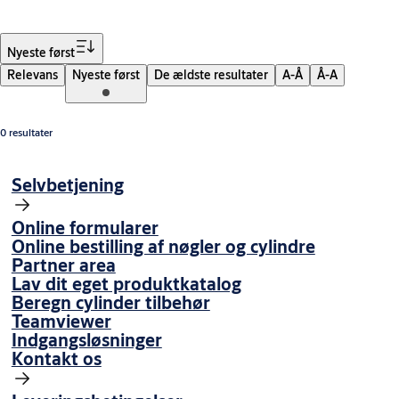
Sorter
Nyeste først
Relevans
Nyeste først
De ældste resultater
A-Å
Å-A
0 resultater
Selvbetjening
Online formularer
Online bestilling af nøgler og cylindre
Partner area
Lav dit eget produktkatalog
Beregn cylinder tilbehør
Teamviewer
Indgangsløsninger
Kontakt os