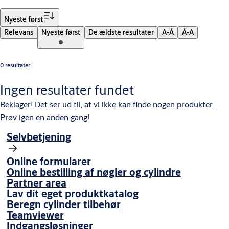
Sorter
Nyeste først
Relevans
Nyeste først
De ældste resultater
A-Å
Å-A
0 resultater
Ingen resultater fundet
Beklager! Det ser ud til, at vi ikke kan finde nogen produkter.
Prøv igen en anden gang!
Selvbetjening
Online formularer
Online bestilling af nøgler og cylindre
Partner area
Lav dit eget produktkatalog
Beregn cylinder tilbehør
Teamviewer
Indgangsløsninger