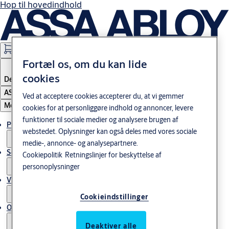
Hop til hovedindhold
Webshops
Fortæl os, om du kan lide
cookies
Denmark
ASSA ABLOY Group
Ved at acceptere cookies accepterer du, at vi gemmer
Menu
cookies for at personliggøre indhold og annoncer, levere
funktioner til sociale medier og analysere brugen af
Produkter og løsninger
webstedet. Oplysninger kan også deles med vores sociale
medie-, annonce- og analysepartnere.
Service
Cookiepolitik
Retningslinjer for beskyttelse af
personoplysninger
Viden og cases
Cookieindstillinger
Om os
Deaktiver alle