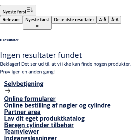
Sorter
Nyeste først
Relevans
Nyeste først
De ældste resultater
A-Å
Å-A
0 resultater
Ingen resultater fundet
Beklager! Det ser ud til, at vi ikke kan finde nogen produkter.
Prøv igen en anden gang!
Selvbetjening
Online formularer
Online bestilling af nøgler og cylindre
Partner area
Lav dit eget produktkatalog
Beregn cylinder tilbehør
Teamviewer
Indgangsløsninger